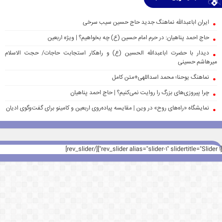
ایران اباعبدالله نماهنگ جدید حاج حسین سیب سرخی
حاج احمد پناهیان: در حرم امام حسین (ع) چه بخواهیم؟ | ویژه اربعین
دیدار با حضرت اباعبدالله الحسین (ع) و راهکار استجابت حاجات/ حجت الاسلام
میرهاشم حسینی
نماهنگ یوحنا؛ محمد اسداللهی+متن کامل
چرا پیروزی‌های بزرگ را روایت نمی‌کنیم؟ | حاج احمد پناهیان
نمایشگاه «راه‌های روح» در وین | مقایسه پیاده‌روی اربعین و کامینو برای گفت‌وگوی ادیان
[rev_slider alias="slider-1" slidertitle="Slider 1"][/rev_slider]