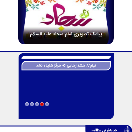
پیامک تصویری امام سجاد علیه السلام
فیلم// هشدارهایی که هرگز شنیده نشد
جدیدترین مطالب