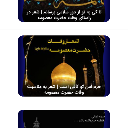
ﺗﺎ ﮐﯽ ﺑﻪ ﺗﻮ ﺍﺯ ﺩﻭﺭ ﺳﻼ‌ﻣﯽ ﺑﺮﺳﺎﻧﻢ | شعر در
راستای وفات حضرت معصومه
حرم امن تو کافی است | شعر به مناسبت
وفات حضرت معصومه