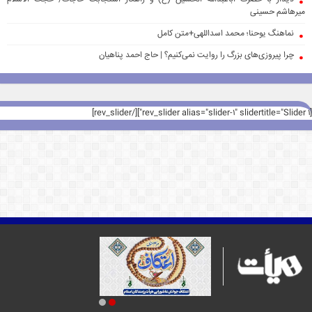
میرهاشم حسینی
نماهنگ یوحنا؛ محمد اسداللهی+متن کامل
چرا پیروزی‌های بزرگ را روایت نمی‌کنیم؟ | حاج احمد پناهیان
[rev_slider alias="slider-1" slidertitle="Slider 1"][/rev_slider]