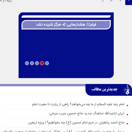
1
»
3
2
برگه 1 از 3
فیلم// هشدارهایی که هرگز شنیده نشد
جدیدترین مطالب
امام رضا علیه السلام از ما چه می‌خواهد؟ راهی از زیارت تا معیت امام
ایران اباعبدالله نماهنگ جدید حاج حسین سیب سرخی
حاج احمد پناهیان: در حرم امام حسین (ع) چه بخواهیم؟ | ویژه اربعین
دیدار با حضرت اباعبدالله الحسین (ع) و راهکار استجابت حاجات/ حجت الاسلام