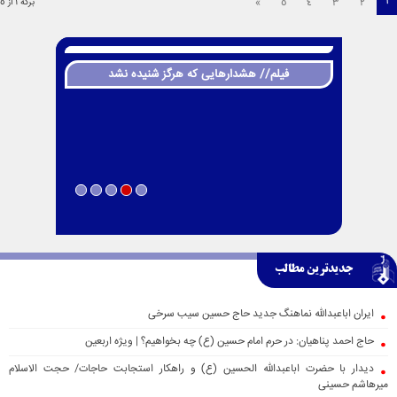
1
»
5
4
3
2
برگه 1 از 5
فیلم// هشدارهایی که هرگز شنیده نشد
جدیدترین مطالب
ایران اباعبدالله نماهنگ جدید حاج حسین سیب سرخی
حاج احمد پناهیان: در حرم امام حسین (ع) چه بخواهیم؟ | ویژه اربعین
دیدار با حضرت اباعبدالله الحسین (ع) و راهکار استجابت حاجات/ حجت الاسلام
میرهاشم حسینی