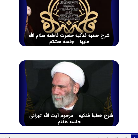
شرح خطبه فدکیه حضرت فاطمه سلام الله
علیها – جلسه هشتم
شرح خطبۀ فدکیه – مرحوم آیت الله تهرانی –
جلسه هفتم