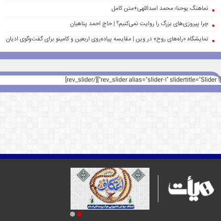
نماهنگ یوحنا؛ محمد اسداللهی+متن کامل
چرا پیروزی‌های بزرگ را روایت نمی‌کنیم؟ | حاج احمد پناهیان
نمایشگاه «راه‌های روح» در وین | مقایسه پیاده‌روی اربعین و کامینو برای گفت‌وگوی ادیان
[rev_slider alias="slider-1" slidertitle="Slider 1"][/rev_slider]