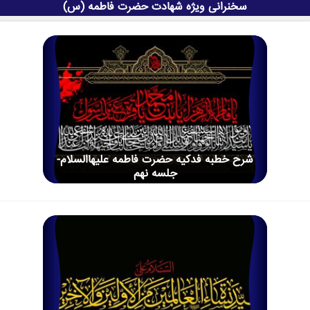
سخنرانی ویژه شهادت حضرت فاطمه (س)
شرح خطبه فدکیه حضرت فاطمه علیهاالسلام-
جلسه نهم