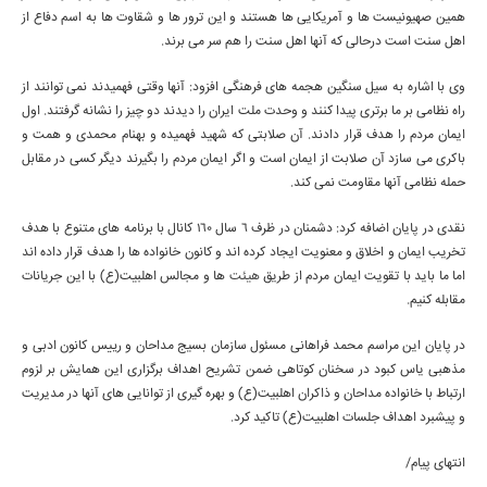
همین صهیونیست ها و آمریکایی ها هستند و این ترور ها و شقاوت ها به اسم دفاع از
اهل سنت است درحالی که آنها اهل سنت را هم سر می برند.
وی با اشاره به سیل سنگین هجمه های فرهنگی افزود: آنها وقتی فهمیدند نمی توانند از
راه نظامی بر ما برتری پیدا کنند و وحدت ملت ایران را دیدند دو چیز را نشانه گرفتند. اول
ایمان مردم را هدف قرار دادند. آن صلابتی که شهید فهمیده و بهنام محمدی و همت و
باکری می سازد آن صلابت از ایمان است و اگر ایمان مردم را بگیرند دیگر کسی در مقابل
حمله نظامی آنها مقاومت نمی کند.
نقدی در پایان اضافه کرد: دشمنان در ظرف 6 سال 160 کانال با برنامه های متنوع با هدف
تخریب ایمان و اخلاق و معنویت ایجاد کرده اند و کانون خانواده ها را هدف قرار داده اند
اما ما باید با تقویت ایمان مردم از طریق
هیئت
ها و مجالس اهلبیت(ع) با این جریانات
مقابله کنیم.
در پایان این مراسم محمد فراهانی مسئول سازمان بسیج مداحان و رییس کانون ادبی و
مذهبی یاس کبود در سخنان کوتاهی ضمن تشریح اهداف برگزاری این همایش بر لزوم
ارتباط با خانواده مداحان و ذاکران اهلبیت(ع) و بهره گیری از توانایی های آنها در مدیریت
و پیشبرد اهداف جلسات اهلبیت(ع) تاکید کرد.
انتهای پیام/