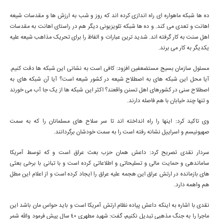
ده ها شبکه ماهواره ای راه اندازی کرده اند که روز و شب به ارزش ها و مقدسات شیعه
اهانت و تعدی می کند. و ده ها شبکه تلویزیونی دیگر هم در راستای اهانت به مقدسات
اهل سنت به کار گرفته اند. شدید ترین عبارات و الفاظ را برای تحریک مذاهب شیعه علیه
یکدیگر به کار می برند.
مسئول سازمان بسیج مستضعفین افزود: کافی است به نشانی این شبکه ها دقت کنیم.
آیا محل این شبکه های به اصطلاح شیعه در کشور شیعه است؟ آیا آن شبکه های به
اصطلاح سنی در کشورهای اهل تسنن واقعند؟ اکثر این شبکه ها از یک جا آب می خورند
و تنها چند خیابان با هم فاصله دارند.
وی تاکید کرد: اینها را راه انداخته اند تا سر سلاح های مسلمانان را که به سمت
صهیونیسم و اسراییل نشانه رفته است را به سمت خودشان برگردانند.
سردار نقدی تصریح کرد: داعش همان حزب بعث عراق است و که توسط آمریکا
ساماندهی و حمایت مالی و تسلیحاتی و اطلاعاتی کرده است و با تبانی با برخی بعثی
های بازمانده در ارتش عراق این هجمه علیه عراق را ایجاد کرده است و از اعلام این مطل
هم واهمه دارد.
نقدی با اشاره به اینکه داعش پیاده نظام ارتش آمریکا است و باید حواس مان باشد این
ماجرا را به جنگ مذهبی تبدیل نکنیم، گفت: شهید مطهری 40 سال پیش فرمود والله شمر