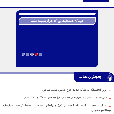
فیلم// هشدارهایی که هرگز شنیده نشد
جدیدترین مطالب
ایران اباعبدالله نماهنگ جدید حاج حسین سیب سرخی
حاج احمد پناهیان: در حرم امام حسین (ع) چه بخواهیم؟ | ویژه اربعین
دیدار با حضرت اباعبدالله الحسین (ع) و راهکار استجابت حاجات/ حجت الاسلام
میرهاشم حسینی