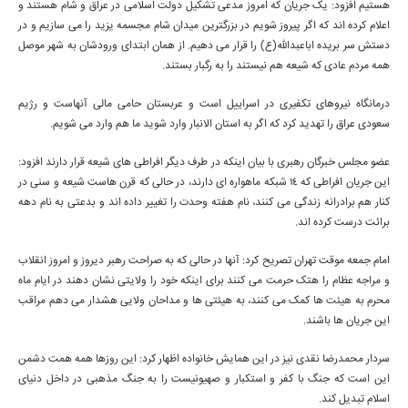
هستیم افزود: یک جریان که امروز مدعی تشکیل دولت اسلامی در عراق و شام هستند و
اعلام کرده اند که اگر پیروز شویم در بزرگترین میدان شام مجسمه یزید را می سازیم و در
دستش سر بریده اباعبدالله(ع) را قرار می دهیم. از همان ابتدای ورودشان به شهر موصل
همه مردم عادی که شیعه هم نیستند را به رگبار بستند.
درمانگاه نیروهای تکفیری در اسراییل است و عربستان حامی مالی آنهاست و رژیم
سعودی عراق را تهدید کرد که اگر به استان الانبار وارد شوید ما هم وارد می شویم.
عضو مجلس خبرگان رهبری با بیان اینکه در طرف دیگر افراطی های شیعه قرار دارند افزود:
این جریان افراطی که 14 شبکه ماهواره ای دارند، در حالی که قرن هاست شیعه و سنی در
کنار هم برادرانه زندگی می کنند، نام هفته وحدت را تغییر داده اند و بدعتی به نام دهه
برائت درست کرده اند.
امام جمعه موقت تهران تصریح کرد: آنها در حالی که به صراحت رهبر دیروز و امروز انقلاب
و مراجه عظام را هتک حرمت می کنند برای اینکه خود را ولایتی نشان دهند در ایام ماه
محرم به
هیئت
ها کمک می کنند، به هیئتی ها و مداحان ولایی هشدار می دهم مراقب
این جریان ها باشند.
سردار محمدرضا نقدی نیز در این همایش خانواده اظهار کرد: این روزها همه همت دشمن
این است که جنگ با کفر و استکبار و صهیونیست را به جنگ مذهبی در داخل دنیای
اسلام تبدیل کند.