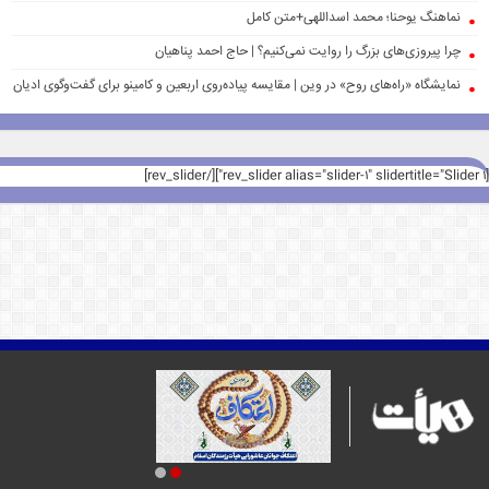
نماهنگ یوحنا؛ محمد اسداللهی+متن کامل
چرا پیروزی‌های بزرگ را روایت نمی‌کنیم؟ | حاج احمد پناهیان
نمایشگاه «راه‌های روح» در وین | مقایسه پیاده‌روی اربعین و کامینو برای گفت‌وگوی ادیان
[rev_slider alias="slider-1" slidertitle="Slider 1"][/rev_slider]