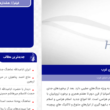
فیلم// هشداره
جدیدترین مطالب
ی غرب
ایران اباعبدالله نماهنگ
حاج احمد پناهیان: در حر
ر دنیای غرب
اربعین
ﺑﻪ وﯾﮋه ﺟﻨﮓﻫﺎي ﺻﻠﯿﺒﯽ دارد. بعد از برخوردهای جدی
دیدار با حضرت اباعبدالله
حجت الاسلام میرهاشم حسین
پانیا از قرن دوم تا هفتم هجری و برخورد اروپاییان با
لام هراسی است. اﻣّﺎ اﻣﻮاج ﺟﺪﯾﺪ اﺳﻼم ﻫﺮاﺳﯽ و اﺳﻼم
نماهنگ یوحنا؛ محمد اسدا
ـﺎﺑﻬﺮه گیری از اﺑﺰارﻫﺎي ﻣﺘﻨﻮع و ﺗﺎکتیک ﻫﺎي ﭘﯿﭽﯿﺪه
چرا پیروزی‌های بزرگ را روا