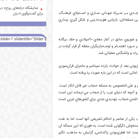
نمایشگاه «راه‌های روح» در 
ﺟـﺪي ﺑـﺮ ﺳـﺮراه ﺟﻬـﺎﻧﯽ ﺳـﺎزي و اﺳـﺘﯿﻼي ﻓﺮﻫﻨـﮓ،
برای گفت‌وگوی ادیان
ﺎﻫﯽ ﻣﺴﻠﻤﺎﻧﺎن، ﺑﺎزﯾﺎﺑﯽ ﻫﻮﯾﺖدﯾﻨﯽ و ﺷﮑﻞ ﮔﯿﺮي ﺑﯿﺪاري
[rev_slider alias="slider-1" slidertitle="Slider 1"][/rev_slider]
اﻧﺘﺸﺎر ﮐﺘﺎب آﯾﺎت ﺷﯿﻄﺎﻧﯽ در راﺳﺘﺎي ﻣﻮج اول اﺳﻼم ﻫﺮاﺳﯽ ﺑﻮد، ﺑﺎ ﻓﺮوﭘﺎﺷﯽ ﺑﻠـﻮكﺷﺮق و ﺷﻮروي ﺳﺎﺑﻖ در آﻏﺎز دﻫﻪي 90ﻣﯿﻼدي و ﺧﻼء ﺑﯿﮕﺎﻧﻪ
ﻮرد اﻫﺘﻤـﺎم و ﺗﻮﺟـﻪﺑﺎزﯾﮕﺮان ﺳﻠﻄﻪ ﮔﺮ ﻗﺮار ﮔﺮﻓﺖ.در
زیونی بعد از حوادث یازده سپتامبر و ماجرای قرآن‌سوزی
داماتی است که در این باره صورت پذیرفته است.
ام و علی الخصوص به مسئله حجاب غیر قابل انکار است.
و آنچه که دنیای غرب را از حجاب مي ترساند اين است
جِ داشتنِ حجاب، تهديدي جدي براي کشورهاي غربي است
 یکی از عناصر و احکام تشریعی آنها است اما به علت
 دستخوش دگرگونی شده است. به طوری که این مسأله آن
ست. اما فطری‌بودن پاکدامنی، گرایش به مذهب، تأثیر