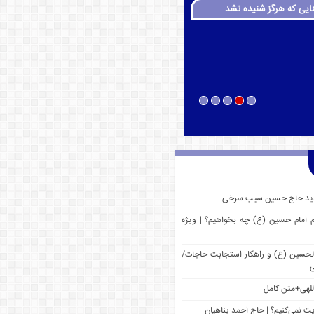
ایی که هرگز شنیده نشد
 جدید حاج حسین سیب سرخی
م امام حسین (ع) چه بخواهیم؟ | ویژه
 الحسین (ع) و راهکار استجابت حاجات/
ی
للهی+متن کامل
یت نمی‌کنیم؟ | حاج احمد پناهیان