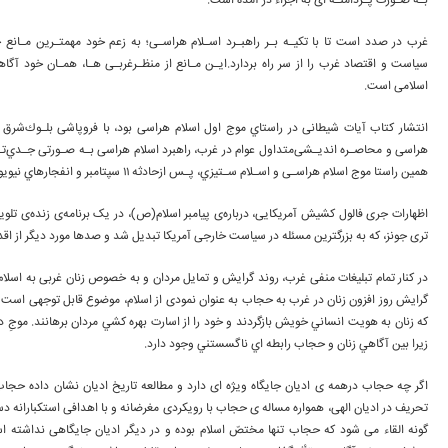
ﺑـﻪ ﺻـﻮرت ﭘـﺮداﻣﻨـﻪ ای به اجراء در آمده است.
ﻏﺮب در ﺻﺪد است ﺗﺎ ﺑﺎ ﺗﮑﯿـﻪ ﺑـﺮ راﻫﺒـﺮد اﺳـﻼم ﻫﺮاﺳـﯽ؛ ﺑﻪ زﻋﻢ ﺧﻮد ﻣﻬﻤﺘـﺮﯾﻦ ﻣـﺎﻧﻊ 
ﺳﯿﺎﺳﺖ و اﻗﺘﺼﺎد ﻏﺮب را از ﺳﺮ راه ﺑﺮدارد.اﯾـﻦ ﻣـﺎﻧﻊ از ﻣﻨﻈـﺮﻏﺮﺑـﯽ ﻫـﺎ، ﻫﻤـﺎن ﺧﻮد آﮔ
اﺳﻼﻣﯽ است.
ﻫﺮاﺳﯽ و ﻣﺤﺎﺻـﺮه اﻧﺪﯾـﺸﯽﻣﺘﺪاول ﻋﻮام در ﻏﺮب، راﻫﺒﺮد اﺳﻼم ﻫﺮاﺳﯽ ﺑـﻪ ﺻـﻮرﺗﯽ ﺟـﺪيﺗـﺮ ﻣـ
ﻫﻤﯿﻦ راﺳﺘﺎ ﻣﻮج اﺳﻼم ﻫﺮاﺳـﯽ و اﺳـﻼم ﺳـﺘﯿﺰي، ﭘـﺲ ازﺣﺎدﺛﻪ 11 ﺳﭙﺘﺎﻣﺒﺮ و اﻧﻔﺠﺎرﻫﺎي ﻧﯿﻮﯾﻮرك و واﺷﻨﮕﺘﻦ ﻋﻤﻠﯿﺎﺗﯽ ﺷﺪ.
اظهارات جری فالول کشیش آمریکایی، درباره‌ی پیامبر اسلام(ص)، در یک برنامه‌ی زنده‌ی تلوی
تری جونز، که به بزرگترین مسئله در سیاست خارجی آمریکا تبدیل شد و صدها مورد دیگر از اق
در کنار تمام تبلیغات منفی غرب، روند گرایش و تمایل مردان و به خصوص زنان غربی به اسل
گرايش روز افزون زنان در غرب به حجاب به عنوان نمودی از اسلام، موضوع قابل توجهی است 
که زنان به هويت انساني خويش بازگردند و خود را از اسارت بهره کشي مردان برهانند. مو
زيرا بین آگاهي زنان و حجاب رابطه اي ناگسستني وجود دارد.
اگر چه حجاب درهمه ی ادیان جایگاه ویژه ای دارد و مطالعه تاریخ ادیان نشان داده حجاب
تحریف در ادیان الهی، همواره مساله ی حجاب با رویکردی مغرضانه و با اهدافی استکبارانه
گونه القاء می شود که حجاب تنها مختصّ اسلام بوده و در دیگر ادیان جایگاهی نداشته ا