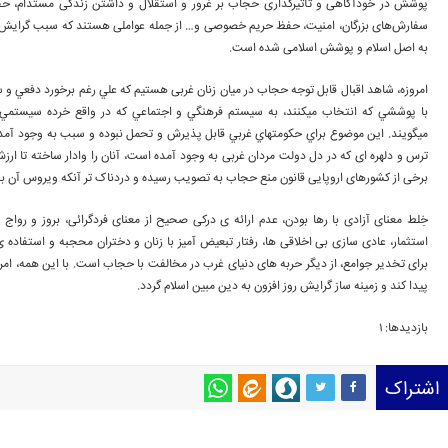
پوشش در خودآگاهی و تأثیرگذاری حجاب بر غرور و استقلال و داشتن زندگی مستدام، حفظ ا
سفارش‌های بزرگان، امنیت، حفظ حریم خصوصی و… از جمله عواملی هستند که سبب گرایش و ا
به اصل اسلام و پوشش اسلامی شده است.
امروزه، شاهد اقبال قابل توجه حجاب در ميان زنان غربی هستيم که علي رغم برخورد دفعي
با پوششي كه انتخاب ميكنند، به سيستم فرهنگي و اجتماعي كه در واقع خرده سيستم
ميگويند. اين موضوع براي حكومتهاي غربي قابل پذيرش و تحمل نبوده و سبب به وجود آ
ترس و دلهره ای که در دل دولت مردان غربی به وجود آمده است، آنان را وادار ساخته تا ارزش
برخی از کشورهای اروپایی قانون منع حجاب به تصویب رسیده و دردناک تر آنکه ویروس آن به
خِلط معنای آزادی با رها بودن، عدم ارائه ی درکی صحیح از معنای فردگرائی، بروز و روا
استثمار، عادی سازی بی اخلاقی ها، رفتار تبعیض آمیز با زنان و دختران محجبه و استفاده ی 
برای تخدیر جوامع، از دیگر حربه های دنیای غرب در مخالفت با حجاب است. با این همه، امر
پیدا کند و زمینه ساز گرایش روز افزون به دین مبین اسلام گردد.
بازدیدها: 1
اشتراک