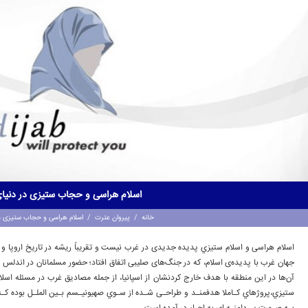
اسلام هراسی و حجاب ستیزی در دنیا
خانه
/
پیروان عترت
/
اسلام هراسی و حجاب ستیزی د
اﺳﻼم ﻫﺮاﺳﯽ و اﺳﻼم ﺳﺘﯿﺰي ﭘﺪﯾﺪه جدیدی در غرب نیست و ﺗﻘﺮﯾﺒﺎً رﯾﺸﻪ در تاریخ اروپا و 
جهان غرب با پدیده‌ی اسلام، که در جنگ‌های صلیبی اتفاق افتاد؛ حضور مسلمانان در اندلس اس
آن‌ها در این منطقه با هدف خارج کردنشان از اسپانیا، از جمله مصادیق غرب در مسئله اس
ﺳﺘﯿﺰي،ﭘﺮوژهاي ﮐـﺎﻣﻼ ﻫﺪﻓﻤﻨـﺪ و ﻃﺮاﺣـﯽ ﺷـﺪه از ﺳـﻮي ﺻﻬﯿﻮﻧﯿـﺴﻢ ﺑـﯿﻦ اﻟﻤﻠـﻞ بوده ﮐـﻪ ﺑ