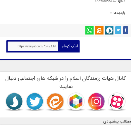
«نهج البلاغه،خطبه89»
بازدیدها: 0
لینک کوتاه :
کانال هیات رزمندگان اسلام را در شبکه های اجتماعی دنبال
نمایید:
مطالب پیشنهادی