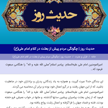
حدیث روز | چگونگی مردم پيش از بعثت در کلام امام علی(ع)
خانه
/
قرآن و عترت
/
حدیث روز | چگونگی مردم پيش از بعثت در کلام امام علی(ع)
امیرالمومنین امام علی علیه‌السلام: پيامبر اسلام”صلی الله علیه و اله” را هنگامى مبعوث
فرمود كه…
اى بندگان خدا! عبرت گيريد، و همواره به ياد زندگانى پدران و براداران خود در جاهليت
باشيد، كه از اين جهان رفتند و در گرو اعمال خود بوده و برابر آن محاسبه مى گردند.
امیرالمومنین امام علی علیه‌السلام: پيامبر اسلام”صلی الله علیه و اله” را هنگامى مبعوث
فرمود كه از زمان بعثت پيامبران پيشين مدتها گذشته، و ملتها در خواب عميقى فرو خفته
بودند، فتنه و فساد جهان را فرا گرفته و اعمال زشت رواج يافته بود.