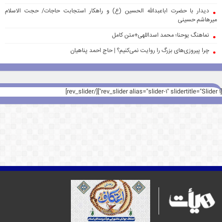
دیدار با حضرت اباعبدالله الحسین (ع) و راهکار استجابت حاجات/ حجت الاسلام
میرهاشم حسینی
نماهنگ یوحنا؛ محمد اسداللهی+متن کامل
چرا پیروزی‌های بزرگ را روایت نمی‌کنیم؟ | حاج احمد پناهیان
[rev_slider alias="slider-1" slidertitle="Slider 1"][/rev_slider]