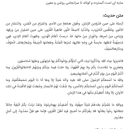
سايه اى است گسترده و كوتاه، تا سرانجامى روشن و معين.
متن حدیث:
أرْسلهُ على حِينِ فتْرةٍمِن الرُّسُلِ، وطُولِ هجْعةٍ مِن الاْممِ، واعْتِزامٍ مِن الْفِتنِ، وانْتشارٍ مِن
الاْمُورِ، وتلظٍّمِن الْحُرُوبِ، والدُّنْيا كاسِفةُ النُّورِ، ظاهِرةُ الْغُرُورِ، على حِينِ اصْفِرارٍ مِنْ ورقِها،
وإِياسٍ مِنْ ثمرِها، واغْوِرارٍ مِنْ مائِها، قدْ درستْ أعْلامُ الْهُدى، وظهرتْ أعْلامُ الرِّدى، فهِي
مُتجهِّمةٌ لاِهْلِها، عابِسةٌ فِي وجْهِ طالِبِها، ثمرُها الْفِتْنةُ وطعامُها الْجِيفةُ وشِعارُهاشـ الْخوْفُ،
ودِثارُهاالسّيْفُ.
فاعْتبِرُوا عِباد اللهِ، واذْكُرُوا تِيك الّتي آباؤُكُمْ وإِخْوانُكُمْ بِها مُرْتهنُون وعليْها مُحاسبُون.
ولعمْرِي ما تقادمتْ بِكُمْ ولا بِهِمُ الْعُهُودُ، ولا خلتْ فِيما بيْنكُمْ وبيْنهُمُ الاحْقابُوالْقُرُونُ، وما
أنْتُمُ الْيوْم مِنْ يوْم كُنْتُمْ فِي أصْلابِهِمْبِبعِيدٍ.
واللهِ ما أسْمعكُمُ الرّسُولُ صلى الله عليه وآله شيْئاً إِلاّ وها أنا ذا الْيوْم مُسْمِعُكُمُوهُ، وما
أسْماعُكُمُ الْيوْم بِدُونِ أسْماعِكُمْ بِالاْمْسِ، ولا شُقّتْ لهُمُ الاْبصارُ، وجُعِلتْ لهُمُ الاْفْئِدةُ في ذلِك
الاْوانِ، إِلاّ وقدْ أُعْطِيتُمْ مِثْلها فِي هذا الزّمانِ.
وواللهِ ما بُصِّرْتُمْ بعْدهُمْ شيْئاً جهِلُوهُ، ولا أُصْفِيتُمْ بِهِوحُرِمُوهُ، ولقدْ نزلتْ بِكُمُ الْبلِيّةُ جائِلاً
خِطامُها رِخْواً بِطانُها فلا يغُرّنّكُمْ ما أصْبح فِيهِ أهْلُ الْغُرُورِ، فإِنّما هو ظِلٌّ ممْدُودٌ، إِلى أجلٍ
معْدُودٍ.