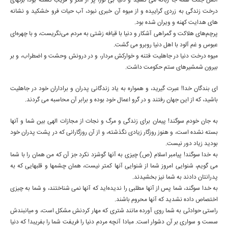
آتش جنگ همه جا زبانه مى كشيد و دنيا بى نور، پر از مكر و فريب گشته بود، برگهاى
درخت زندگى به زردى گراييده و از ميوه آن خبرى نبود، آب حيات فرو خشكيد و نشانه
هاى هدايت كهنه و ويران شده بود.
پرچم‌هاى هلاكت و گمراهى آشكار و دنيا با قيافه زشتى به مردم مى‌نگريست، و با چهره‌اى
عبوس و غم آلود با اهل دنيا روبرو مى گشت.
ميوه درخت دنيا در جاهليت فتنه و خواركش مردار، و در درونش وحشت و اضطراب، و بر
بيرون شمشيرهاى ستم حكومت داشت.
اى بندگان خدا! عبرت گيريد، و همواره به ياد زندگانى پدران و براداران خود در جاهليت
باشيد، كه از اين جهان رفتند و در گرو اعمال خود بوده و برابر آن محاسبه مى گردند.
به جان خودم سوگند! پيمان براى زندگى و مرگ و نجات از مجازات الهى بين شما و آنها
بسته نشده است، و هنوز روزگار زيادى نگذشته، و از آن روزگارانى كه در پشت پدران خود
بوديد زياد دور نيست.
به خدا سوگند! پيامبر اسلام (ص) چيزى به آنها گوشزد نكرد جز آن كه من همان را با شما
مى گويم، شنوايى امروز شما از شنوايى آنها كمتر نيست، همان چشمها و قلبهايى كه به
پدرانتان دادند به شما نيز بخشيدند.
به خدا سوگند، شما پس از آنها مطلبى را نديده‌ايد كه آنها نمى شناختند، و شما به چيزى
اختصاص داده نشديد كه آنها محروم باشند.
راستى حوادثى به شما روى آورده مانند شترى كه مهار كردنش مشكل است، و ميانبندش
سست و سوارى بر آن دشوار است. مبادا آنچه مردم دنيا را فريفت شما را بفريبد! كه دنيا