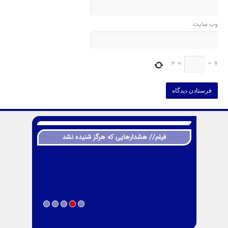
وب‌ سایت
2
=
−
7
فیلم// هشدارهایی که هرگز شنیده نشد