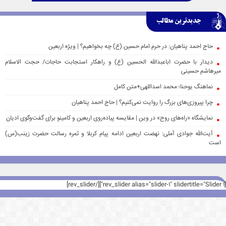
جدیدترین مطالب
حاج احمد پناهیان: در حرم امام حسین (ع) چه بخواهیم؟ | ویژه اربعین
دیدار با حضرت اباعبدالله الحسین (ع) و راهکار استجابت حاجات/ حجت الاسلام
میرهاشم حسینی
نماهنگ یوحنا؛ محمد اسداللهی+متن کامل
چرا پیروزی‌های بزرگ را روایت نمی‌کنیم؟ | حاج احمد پناهیان
نمایشگاه «راه‌های روح» در وین | مقایسه پیاده‌روی اربعین و کامینو برای گفت‌وگوی ادیان
آیت‌الله جوادی آملی: نهضت اربعین ادامه پیام کربلا و ثمره رسالت حضرت زینب(س)
است
[rev_slider alias="slider-1" slidertitle="Slider 1"][/rev_slider]