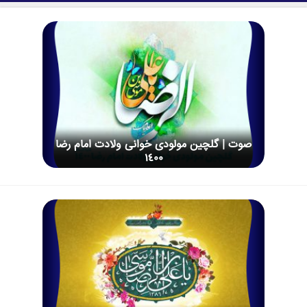
صوت | گلچین مولودی خوانی ولادت امام رضا
1400