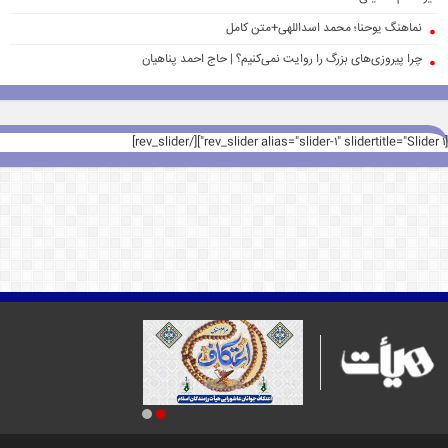
نماهنگ یوحنا؛ محمد اسداللهی+متن کامل
چرا پیروزی‌های بزرگ را روایت نمی‌کنیم؟ | حاج احمد پناهیان
[rev_slider alias="slider-1" slidertitle="Slider 1"][/rev_slider]