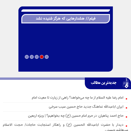
فیلم// هشدارهایی که هرگز شنیده نشد
جدیدترین مطالب
امام رضا علیه السلام از ما چه می‌خواهد؟ راهی از زیارت تا معیت امام
ایران اباعبدالله نماهنگ جدید حاج حسین سیب سرخی
حاج احمد پناهیان: در حرم امام حسین (ع) چه بخواهیم؟ | ویژه اربعین
دیدار با حضرت اباعبدالله الحسین (ع) و راهکار استجابت حاجات/ حجت الاسلام
میرهاشم حسینی