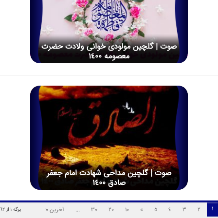
صوت | گلچین مولودی خوانی ولادت حضرت
معصومه 1400
صوت | گلچین مداحی شهادت امام جعفر
صادق 1400
1
2
3
4
5
»
10
20
30
...
آخرین «
برگه 1 از 62