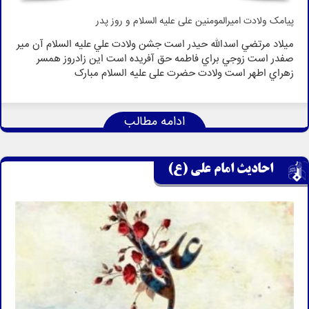
پیامک ولادت امیرالمومنین علی علیه السلام و روز پدر
ميلاد مرتضي اسدالله حيدر است جشن ولادت علي علیه السلام آن مير
صفدر است زوجي براي فاطمه حق آفريده است اين زادروز همسر
زهراي اطهر است ولادت حضرت علی علیه السلام مبارک
ادامه مطالب
احادیث امام علی (ع)