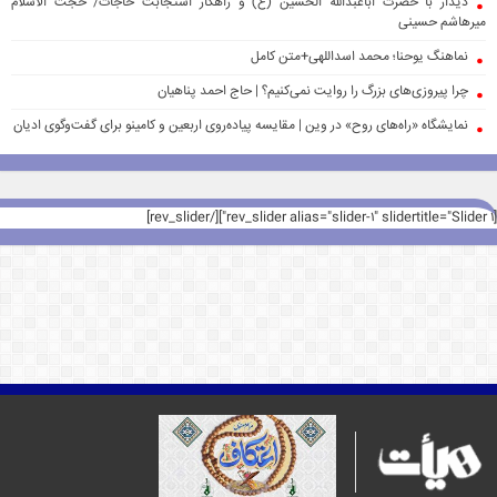
دیدار با حضرت اباعبدالله الحسین (ع) و راهکار استجابت حاجات/ حجت الاسلام
میرهاشم حسینی
نماهنگ یوحنا؛ محمد اسداللهی+متن کامل
چرا پیروزی‌های بزرگ را روایت نمی‌کنیم؟ | حاج احمد پناهیان
نمایشگاه «راه‌های روح» در وین | مقایسه پیاده‌روی اربعین و کامینو برای گفت‌وگوی ادیان
[rev_slider alias="slider-1" slidertitle="Slider 1"][/rev_slider]