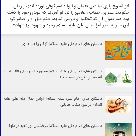
ابوالفتوح رازى ، قاضى نعمان و ابوالقاسم كوفى آورده اند: در زمان
حكومت عمر بن خطّاب ، غلامى را نزد او آوردند كه مولاى خود را كشته
بود، عمر بدون آن كه تحقيق و بررسى نمايد، حكم قتل او را صادر كرد.
اين خبر به اميرالمؤ منين علىّ عليه السلام رسيد و شهود نيز شهادت
دادند؛ كه اين غلام مولاى خود را كشته است. حضرت خطاب به غلام
كرد و اظهار نمود: تو چه مى گوئى ؟ غلام در پاسخ گفت : بلى ، من او
را كشته ام.
داستان های امام علی علیه السلام| توکل یا بی عاری
داستان های امام علی علیه السلام| سخن پیامبر صلی الله علیه و
آله بعد از دفن در مسجد قبا
داستان های امام علی علیه السلام| اولین نماز امام علی علیه
السلام در سن هفت سالگی
داستان های امام علی علیه السلام| درخشش نور کعبه در دلها