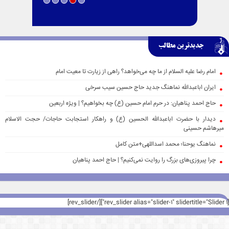
جدیدترین مطالب
امام رضا علیه السلام از ما چه می‌خواهد؟ راهی از زیارت تا معیت امام
ایران اباعبدالله نماهنگ جدید حاج حسین سیب سرخی
حاج احمد پناهیان: در حرم امام حسین (ع) چه بخواهیم؟ | ویژه اربعین
دیدار با حضرت اباعبدالله الحسین (ع) و راهکار استجابت حاجات/ حجت الاسلام
میرهاشم حسینی
نماهنگ یوحنا؛ محمد اسداللهی+متن کامل
چرا پیروزی‌های بزرگ را روایت نمی‌کنیم؟ | حاج احمد پناهیان
[rev_slider alias="slider-1" slidertitle="Slider 1"][/rev_slider]