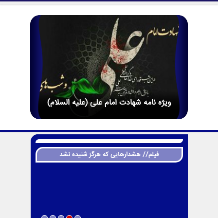
ویژه نامه شهادت امام علی (علیه السلام)
فیلم// هشدارهایی که هرگز شنیده نشد