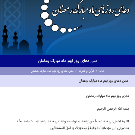
متن دعای روز نهم ماه مبارک رمضان
خانه
/
قرآن و عترت
/
متن دعای روز نهم ماه مبارک رمضان
متن دعای روز نهم ماه مبارک رمضان
دعاى روز نهم ماه مبارك رمضان
بسم الله الرحمن الرحیم
االلهمّ اجْعَلْ لی فیهِ نصیباً من رَحْمَتِكَ الواسِعَةِ واهْدِنی فیهِ لِبراهِینِكَ السّاطِعَةِ وخُذْ
بناصیتی الى مَرْضاتِكَ الجامِعَةِ بِمَحَبّتِكَ یا أمَلَ المُشْتاقین.