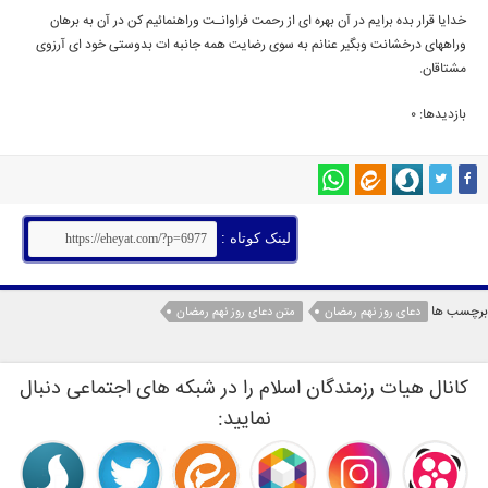
خدایا قرار بده برایم در آن بهره اى از رحمت فراوانـت وراهنمائیم كن در آن به برهان
وراههاى درخشانت وبگیر عنانم به سوى رضایت همه جانبه ات بدوستى خود اى آرزوى
مشتاقان.
بازدیدها: 0
لینک کوتاه :
برچسب ها
دعای روز نهم رمضان
متن دعای روز نهم رمضان
کانال هیات رزمندگان اسلام را در شبکه های اجتماعی دنبال
نمایید: