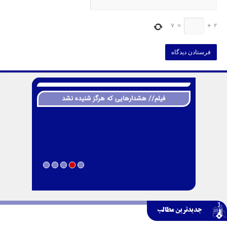
7
=
+
2
فیلم// هشدارهایی که هرگز شنیده نشد
جدیدترین مطالب