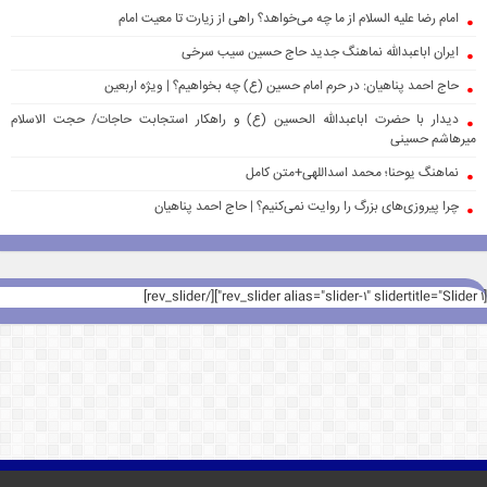
امام رضا علیه السلام از ما چه می‌خواهد؟ راهی از زیارت تا معیت امام
ایران اباعبدالله نماهنگ جدید حاج حسین سیب سرخی
حاج احمد پناهیان: در حرم امام حسین (ع) چه بخواهیم؟ | ویژه اربعین
دیدار با حضرت اباعبدالله الحسین (ع) و راهکار استجابت حاجات/ حجت الاسلام
میرهاشم حسینی
نماهنگ یوحنا؛ محمد اسداللهی+متن کامل
چرا پیروزی‌های بزرگ را روایت نمی‌کنیم؟ | حاج احمد پناهیان
[rev_slider alias="slider-1" slidertitle="Slider 1"][/rev_slider]